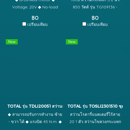
Voltage: 20V ◆ No-load
850 วัตต์ รุ่น TG109136 -
speed: 0-450/0-1800rpm ◆
สินค้าใหม่ 100% - ความเร็ว
฿0
฿0
Max impact rate: 27000bpm
รอบ 0 - 2700 rpm - แรงดัน
เปรียบเทียบ
เปรียบเทียบ
◆ Max torque: 50Nm ◆
ไฟฟ้า 220V 50 Hz ขดลวด
Chuck capacity: 0.8-10mm ◆
ทองแดงแท้ - เป็นสว่านชนิด 3
New
New
Torque settings: 18+1+1 ◆
ระบบ - สามารถเจาะเหล็ก เจาะ
Mechanical 2-speed gear ◆
ไม้ เจาะปูน และสกัด (ระบบ
Spindle lock function ◆
สกัด ใช้งานเบา ใช้สกัดงาน
Auto-lock keyless chuck ◆
วัสดุผิวบางเท่านั้น) - ระบบลด
Charge volts: 220-
แรงสั่นสะเทือน - ขนาดหัวจับ
240V~50/60Hz ◆ Integrated
ดอกสว่าน 13 มม. (1/2 นิ้ว) -
work light ◆ LED battery
สามารถปรับการทำงาน ซ้าย -
power indicator ◆ Include: ◆
ขวา ได้
2 Pcs 2.0Ah battery
TOTAL รุ่น TDLI20051 สว่านแบตเตอรี่ไร้สาย 20 V
TOTAL รุ่น TOSLI2301510 ชุดสว่า
pack(TFBLI20011) ◆ 1 Pcs
◆ สามารถปรับการทำงาน ซ้าย
สว่านโรตารี่แบตเตอรี่ไร้สาย
charger(TFCLI2001) ◆ 47
- ขวา ได้ ◆ แรงบิด 45 N.m. ◆
20 1 ตัว สว่านไขควงกระแทก
Pcs accessories ◆ 3 Pcs
ความเร็วรอบตัวเปล่า 2 ระดับ
แบตเตอรี่ไร้สาย 20v. 1 ตัว