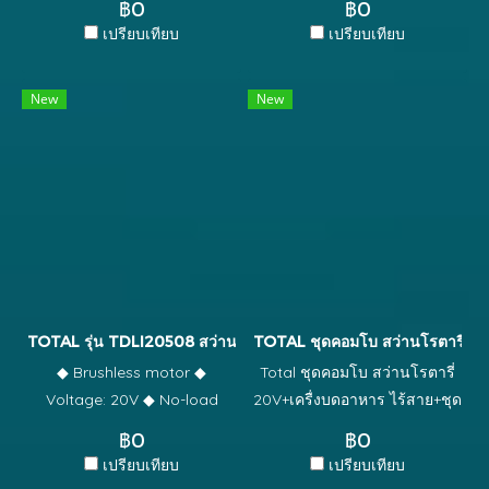
masonry drill bits ◆ Packed
฿0
฿0
0-400 / 0-1500 rpm ◆ ขนาด
เครื่องเจียรแบตเตอรี่ไร้สาย
by plastic box
เปรียบเทียบ
เปรียบเทียบ
ดอกจับ 0.8 - 10 mm. ◆ ตั้ง
20v. 1 ตัว แบตเตอรี่ 20 โวลต์ ;
ค่าแรงบิด 15+1 (เจาะเหล็ก
4.0 แอมป์ 2 ก้อน แท่นชารจ์
New
New
เจาะสแตนเลส เจาะไม้) ◆ มีไฟ
แบตเตอรี่ 20V 1 อัน ดอกสว่าน
LED แสดงสถานะแบตเตอรี่ ◆ มี
โรตารี่ SDS PLUS 3 ดอก ดอก
หลอดไฟ LED สว่างขณะทำงาน
สกัดแหลม SDS PLUS 1 ดอก
◆ ใช้เวลาในการชาร์จไฟต่อค
ไฟเบอร์ตัดเหล็ก 4" (บรรจุใน
รัง 1 ชั่วโมง ◆ แถมฟรี!!!
กล่องเหล็ก) 10 ใบ
แบตเตอรี่ 20V Lithium-lon 1.5
Ah 1 ก้อน ◆ แถมฟรี!!! ที่ชาร์จ
ไฟ 220-240V 50/60 Hz 1 อัน
TOTAL รุ่น TDLI20508 สว่านแบตเตอรี่ไร้สาย 20V
TOTAL ชุดคอมโบ สว่านโรตารี่ 20
◆ Brushless motor ◆
Total ชุดคอมโบ สว่านโรตารี่
Voltage: 20V ◆ No-load
20V+เครื่งบดอาหาร ไร้สาย+ชุด
speed: 0-450/0-1800rpm ◆
ดอกสว่าน รุ่น TOSLI23031 ใน
฿0
฿0
Max torque: 50Nm ◆ Chuck
1 ชุดประกอบด้วย ◆สว่าน
เปรียบเทียบ
เปรียบเทียบ
capacity: 0.8-10mm ◆
โรตารี่ ไร้สาย 20 โวลท์ รุ่น