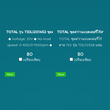
Pcs chisel ◆ Packed by
1 ชิ้น โดยไม่เมื่อยล้า ◆ พร้อมที่
color box
ชาร์จแบบเร็ว 1 อัน, แบตเตอรี่ 2
ก้อน 4.0 Ah. ◆ น้ำหนัก 6.3 kg
TOTAL รุ่น TIDLI201452 ชุดสว่านกระแทกแบตเตอรี่ไร้สาย 20V
TOTAL ชุดสว่านแบตเตอรี่ไร้สาย 1
◆ Voltage: 20V ◆ No-load
TOTAL ชุดสว่านแบตเตอรี่ไร้
speed: 0-400/0-1500rpm ◆
สาย 12V รุ่น TDLI12328 แถม
Max impact rate: 22500bpm
ฟรี แผ่นขัดใยอเนกประสงค์ 3
฿0
฿0
◆ Max torque: 45Nm ◆
M+เสื้อยืด ◆ Max torque 20
เปรียบเทียบ
เปรียบเทียบ
Chuck capacity: 0.8-10mm ◆
NM ◆ ความเร็วรอบ 0-400 /
Torque settings: 18+1+1 ◆
0-1500rpm ◆ ขนาดดอกจับ
New
New
Mechanical 2-speed gear ◆
0.8-10 mm / ตั้งค่าแรงบิต 15+1
Spindle lock function ◆
เจาะเหล็กเจาะไม้ ◆ ชุดเฟือง
Auto-lock keyless chuck ◆
เกียร์แบบปรับความเร็วได้ 2
Charge volts: 220-
ระดับ, ไฟ LED ◆ รุ่นนี้ปรับโฉม
240V~50/60Hz ◆ Integrated
ไม่มีที่ชาร์จ แถม !!!ต้องใช้สาย
work light ◆ LED battery
TYPE C ◆ แถมฟรี!!! แบตเตอรี่