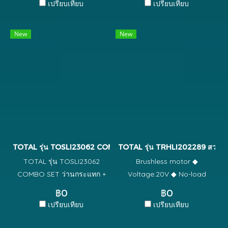
เปรียบเทียบ
เปรียบเทียบ
ความสามารถในการเจาะสูงสุด:
speed:850rpm ◆ อัตราผล
10 มม. ◆ ปรับความเร็วได้ ◆
กระแทก/Impact
New
New
สวิตช์หมุนซ้าย/ขวา ◆ พร้อม
rate:4400pm ◆ แรง
แปรงถ่านสำรอง 1 ชุด ◆ บรรจุ
กระแทก/Impact energy:5.5J
ในกล่องสี
◆ ความสามารถในการ
เจาะ/Max.drilling capacity: ◆
คอนกรีต/Concrete:32mm ◆
เหล็ก/Steel:13mm ◆
ไม้/Wood:40mm ◆ ระบบหัว
จับ/SDS plus chuck system ◆
ระบบป้องกันการสั่น
TOTAL รุ่น TOSLI23062 COMBO SET สว่านกระแทก + เครื่องปั่น
TOTAL รุ่น TRHLI202289 สว่านโ
สะเทือน/Anti-vibration
TOTAL รุ่น TOSLI23062
Brushless motor ◆
system ◆ ดอกเจาะสกัด/With
COMBO SET ว่านกระแทก +
Voltage:20V ◆ No-load
3 drills and 2 chisels ◆ แปรง
เครื่องปั่นผสมอาหารไร้สาย แรง
speed:0-1100rpm ◆ Impact
คาร์บอน/With 1set extra
฿0
฿0
ดันไฟฟ้า: 20V รวมไปถึง: สว่าน
rate:0-5000bpm ◆ Single
carbon brushes
เปรียบเทียบ
เปรียบเทียบ
กระแทกไร้แปรงถ่าน 20V
impact force:2.0J ◆
TIDLI20608 มอเตอร์ไร้แปรง
Max.drilling capacity: ◆