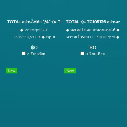
power indicator ◆ Include: ◆
12V Lithium-Ion 1.5Ah 2 ก้อน
2 Pcs 2.0Ah battery
◆ แถมฟรี!!! ดอกไขควงลม เหล็ก
pack(TFBLI20011) ◆ 1 Pcs
Cr-V ขนาด 65 mm 1 อัน
TOTAL สว่านไฟฟ้า 1/4" รุ่น TD45656
TOTAL รุ่น TG105136 สว่านกระแ
charger(TFCLI2001) ◆ 47
◆ Voltage:220-
◆ มอเตอร์ขดลวดทองแดงแท้ ◆
Pcs accessories ◆ 3 Pcs
240V~50/60Hz ◆ Input
ความเร็วรอบ 0 - 3000 rpm ◆
masonry drill bits ◆ Packed
power:450W ◆ No-load
สามารถปรับความเร็วได้ ◆ กำ
by plastic box ◆ อัพเกรดแทน
฿0
฿0
speed:0-4300rpm ◆
รุ่นเดิม TIDLI200215
เปรียบเทียบ
เปรียบเทียบ
Max.drilling capacity:6.5mm
◆ Variable speed control ◆
New
New
Froward/Reverse switch ◆
With 1set extra carbon
brushes ◆ Packed by color
box