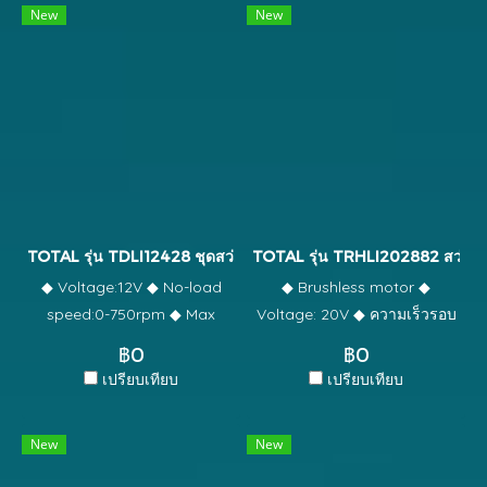
New
New
ถ่าน ความเร็วรอบขณะเดิน
Concrete: 26mm ◆ Steel:
เครื่องเปล่า: 0-450/0-
13mm ◆ Wood: 30mm ◆
1900rpm ความเร็วกระแทก
Integrated work light ◆ SDS
สูงสุด: 22500/นาที แรงบิด
plus chuck system ◆ With
สูงสุด: 60NM. ความสามารถใน
3pcs drills and 1pcs chisel ◆
การเจาะ: 2-13 มม การตั้ง
With 2pcs 4.0Ah battery
ค่าแรงบิด: 23+1+1 หัวเจาะล็อค
pack(TFBLI2002) ◆ With
อัตโนมัติ เกียร์ธรรมดา 2 สปีด
1pcs keyless quick-change
คุณสมบัติล็อคแกนหมุน เครื่อง
chuck ◆ With 1pcs
TOTAL รุ่น TDLI12428 ชุดสว่านแบตเตอรี่ไร้สาย 12V
TOTAL รุ่น TRHLI202882 สว่านโร
ผสมอาหารแบบมือถือใช้
charge(TFCLI2001E) ◆
◆ Voltage:12V ◆ No-load
◆ Brushless motor ◆
แบตเตอรี่ (KMMX006R): ไฟฟ้า:
Charge volts:220-
speed:0-750rpm ◆ Max
Voltage: 20V ◆ ความเร็วรอบ
90W, แรงดันไฟฟ้า: DC 11.1V.
240V~50/60Hz ◆ Pack
torque:20NM ◆ Chuck
ตัวเปล่า : 0-1000 rpm ◆ อัตรา
ความจุแบตเตอรี่: 2000mAh
฿0
฿0
capacity:0.8-10mm ◆
กระแทก : 0-4400 bpm ◆
ความเร็ว 7 ระดับ ควบคุม
เปรียบเทียบ
เปรียบเทียบ
Torque settings:15+1 ◆
Single impact force : 4.5J ◆
ความเร็ว ปุ่มกดแยก สายชาร์จ
Integrated work light ◆ With
ความสามารถในการเจาะสูงสุด
แรงดันไฟฟ้าในการชาร์จ: 220-
New
New
1pcs 1.5Ah battery
: คอนกรีต : 28mm เหล็ก
240V~50/60Hz ไฟทำงานแบบ
packTBLI12153 ◆ Battery
:13mm ไม้ : 40mm ◆ SDS
รวม ไฟแสดงสถานะแบตเตอรี่