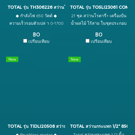
TOTAL รุ่น TH306226 สว่านโรตารี่ 22 มิล [งานหนัก]
TOTAL รุ่น TOSLI23061 COMBO SET
◆ กำลังไฟ 650 วัตต์ ◆
21 ชุด สว่านโรตารี่+ เครื่องปั่น
ความเร็วรอบตัวเปล่ า 0-1700
น้ำผลไม้ ไร้สาย ในชุดประกอบ
rpm/ นาที ◆ แรงดันไฟฟ้า
ด้วย : 1 ตัว - สว่านกระแทก
฿0
฿0
220-240V~50/60Hz ◆ แรง
แบตเตอรี่ไร้สาย 20 v. 1 ชุด -
เปรียบเทียบ
เปรียบเทียบ
กระแทก 0-5500bpm ◆
พร้อมอุปกรณ์ 50 ชิ้น ในกล่อง 2
Impact energy:1.7J ◆ ความ
ก้อน - แบตเตอรี่ 20 โวลต์ ; 2.0
New
New
สามารถในการเจาะคอนกรีต
Ah SHOP NOW 1 ตัว - แท่นชา
สูงสุด 22 มม. ◆ ความสามารถ
รจ์แบตเตอรี่ 1 ตัว - เครื่องปั่น
ในการเจาะเหล็ก สูงสุด 10 มม.
ผสมอาหาร แบตเตอรีไร้สาย
◆ ความสามารถในการเจาะไม้
90W ปรับความเร็ว รอบได้ 7
สูงสุด 25 มม. ◆ SDS plus
ระดับ มาพร้อมแกนผสมอาหาร
chuck system พร้อมดอกสวา่
3 ชนิดเหมาะ สำหรับปั่นผสม
นโรตารี่ 3 อัน ◆ บรรจุในกล่อง
อาหาร ทำขนม, ปั่นนม และน้ำ
พลาสติกเหนียว แข็งแรง
ผลไม้ แถมสายชารจ์ USB 1 เส้น
ทนทาน
TOTAL รุ่น TIDLI20508 สว่านกระแทกแบตเตอรี่ไร้สาย 20V
TOTAL สว่านกระแทก 1/2" 850W 
◆ Brushless motor ◆
Total สว่านกระแทก 1/2 นิ้ว