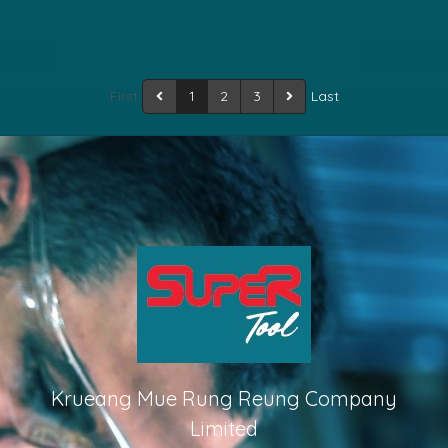
Torque settings: 15+1 ◆
TRHLI20228 1 เครื่อง ◆เครื่อง
Mechanical 2-speed gear ◆
บดสับอาหาร ไร้สาย รุ่น
Spindle lock function ◆
KMMG008R 1 เครื่อง
Charge volts: 220-
◆แบตเตอรี่ 20 โวลท์ 4 แอมป์ 2
First
1
2
3
Last
240V~50/60Hz ◆ Integrated
ก้อน ◆แท่นชาร์จแบตเตอรี่ 1
work light ◆ LED battery
อัน ◆ชุดดอกสว่านมือพระเจาะ
power indicator ◆ Include: ◆
ไม้ 1 ชุด ◆ชุดดอกสว่านโรตารี่
2 Pcs 2.0Ah battery
+ ดอกสกัด 1 ชุด
pack(TFBLI20011) ◆ 1 Pcs
charger(TFCLI2001) ◆ 47
Pcs accessories ◆ Packed
by plastic box
Krueang Mue Rung Reung Company
Limited