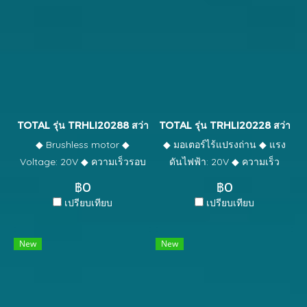
charging port: USB type-C ◆
plus chuck system ◆ 3 Pcs
LED
Charger sold separately ◆
drill bits (8mm,10mm,12mm)
Packed by color box ◆ อััพ
◆ 1 Pcs chisel ◆ 2 ก้อน
เกรดแทนรุ่่นเดิม TDLI12415
แบตเตอรี่่ 20 โวลท์ 4 แอมป์ ◆
1 อัน แท่นชาร์จแบตเตอรี่ 20
โวลท์ ◆ Packed by color box
TOTAL รุ่น TRHLI20288 สว่านโรตารี่ 28 มิล ไร้สาย20V. [3ระบบ]
TOTAL รุ่น TRHLI20228 สว่านโรต
◆ Brushless motor ◆
◆ มอเตอร์ไร้แปรงถ่าน ◆ แรง
Voltage: 20V ◆ ความเร็วรอบ
ดันไฟฟ้า: 20V ◆ ความเร็ว
ตัวเปล่า : 0-1000 rpm ◆ อัตรา
ขณะไม่โหลด: 0-1100 / นาที ◆
฿0
฿0
กระแทก : 0-4400 bpm ◆
อัตรากระแทก: 0-5000bpm ◆
เปรียบเทียบ
เปรียบเทียบ
Single impact force : 4.5J ◆
แรงกระแทกเดี่ยว: 2.0J ◆ กำลัง
ความสามารถในการเจาะสูงสุด
การเจาะสูงสุด: 26 ในคอนกรีต
New
New
: คอนกรีีต : 28mm เหล็ก :
◆ มีหลอดไฟสว่าง LED สำหรับ
13mm ไม้ : 40mm ◆ SDS plus
ส่องสว่างบริเวณทำงานในที่มืด
chuck system ◆ 3 Pcs drill
◆ ระบบหัวจับ SDS plus ◆
bits (8mm,10mm,12mm) ◆ 1
พร้อมดอกสว่าน 3 ชิ้น และเข็ม