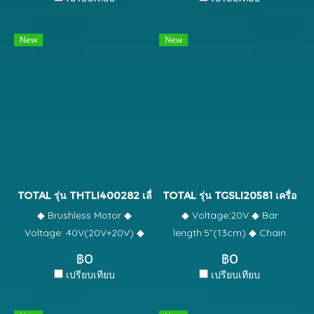
11000rpm ◆ Cutting
ชนิดสายเอ็น Model :
diameter:250mm ◆
TG103251
New
New
Comfortable and large
gripping
TOTAL รุ่น THTLI400282 เลื่อยตัดแต่งกิ่งไม้แบตเตอรี่ไร้สาย 40 โว
TOTAL รุ่น TGSLI20581 เครื่องตัด
◆ Brushless Motor ◆
◆ Voltage:20V ◆ Bar
Voltage: 40V(20V+20V) ◆
length:5”(13cm) ◆ Chain
No-load speed:3600spm ◆
speed: 5m/s ◆ Include: ◆ 1
฿0
฿0
Blade cutting length:650mm
Pcs 5” Saw chain ◆ 1 Pcs 5”
เปรียบเทียบ
เปรียบเทียบ
◆ Blade gap:27mm ◆ Laser
Chain saw bar ◆ 1 Pcs
cut blade ◆ Charge
Wrench ◆ 1 Pcs Oil