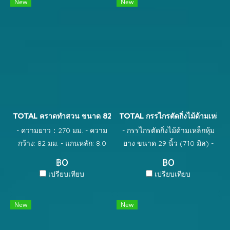
New
New
volts:220-240V~50/60Hz ◆
bottle(empty) ◆ 1 Pcs 2.0Ah
With 2pcs 2.0Ah battery
battery pack(TFBLI2001) ◆ 1
pack ◆ With 1pcs charger ◆
Pcs charger(TFCLI2001E) ◆
Packed by color box
Charge volts: 220-
240V~50/60Hz ◆ Packed by
color box
TOTAL คราดทำสวน ขนาด 82 x 270mm รุ่น THFTR1008
TOTAL กรรไกรตัดกิ่งไม้ด้ามเหล็ก
- ความยาว：270 มม. - ความ
- กรรไกรตัดกิ่งไม้ด้ามเหล็กหุ้ม
กว้าง: 82 มม. - แกนหลัก: 8.0
ยาง ขนาด 29 นิ้ว (710 มิล) -
มม. - วัสดุ: เหล็กกล้าคาร์บอน
ออกแบบเพื่อการตัดแบบเฉือน -
฿0
฿0
ใบมีดเคลือบ เทปรอน ป้องกัน
เปรียบเทียบ
เปรียบเทียบ
การเกิดของสนิม - ผ่านการชุบ
แข็ง บริเวณปากจึงมีความแข็ง
New
New
พิเศษ - เส้นผ่าศูนย์กลางตัด
สูงสุด 20 mm - ด้ามจับเหล็ก มี