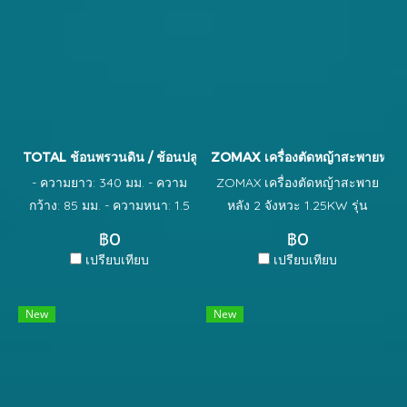
ความแข็งแรงสูง หุ้มยางอย่างดี
(TPR) - จับได้สะดวกถูก
ออกแบบให้กระชับมือ
TOTAL ช้อนพรวนดิน / ช้อนปลูก ขนาด 340 x 85 มม. รุ่น THFTT85
ZOMAX เครื่องตัดหญ้าสะพายหลัง 
- ความยาว: 340 มม. - ความ
ZOMAX เครื่องตัดหญ้าสะพาย
กว้าง: 85 มม. - ความหนา: 1.5
หลัง 2 จังหวะ 1.25KW รุ่น
มม. - วัสดุ: เหล็กกล้าคาร์บอน
ZM4302 - เครื่องยนต์ 2 จังหวะ
฿0
฿0
- ขนาดเครื่องยนต์ 42.7 cc -
เปรียบเทียบ
เปรียบเทียบ
กำลัง/ความเร็ว : 1.25 KW/
7000 RPM
New
New