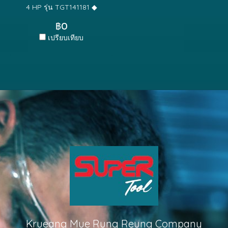
4 HP รุ่น TGT141181 ◆
เครื่องยนต์ชนิด เบนซิน 4
฿0
จังหวะ 4 HP (3.0Kw.) ◆
เปรียบเทียบ
ความเร็วรอบ 2600 rpm
Krueang Mue Rung Reung Company