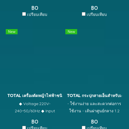
ตัดหญ้า+เป่าลม แบตเตอรี่ 20V
TOS23048 แถมฟรี แผ่นขัด
฿0
฿0
Combo Set ชุดที่ 8 รหัส
อเนกประสงค์ 3 m 1 อัน ปืนฉีด
เปรียบเทียบ
เปรียบเทียบ
TOSLI23024 เครื่องตัด
น้ำ ปรับได้ 10 ระดับ 1 ชุด ข้อ
หญ้า+เป่าลมแบตเตอรี่ 20V.
ต่อสายยางน้ำ 3 ตัวชุด 1 อัน
New
New
ราคาทั้งชุดเพียง 2,490 บาท
กรรไกรตัดกิ่งไม้ 8.5 นิ้ว 1 อัน
(จากราคาปกติ 4,920 บาท) ทั้ง
ช้อนปลูก 340 มม. (พลั่ว) 1 อัน
ชุดน้ำหนักรวม 6.7 กิโลกรัม
กรรไกรตัดหญ้า ปรับหัวหมุนได้
ภายในชุด #TOSLI23024 มี * 1
340 องศา 1 อัน กระบอกฉีดน้ำ
ตัว เครื่องตัดหญ้าแบตเตอรี่ไร้
1.5 ลิตร 1 ใบ กระเป๋าเก็บ
สาย 20v. * 1 ตัว เป่าลม
อุปกรณ์ 13 นิ้ว
แบตเตอรี่ไร้สาย 20v. * 2 ก้อน
แบตเตอรี่ 20 โวลต์ ; 2.0 แอมป์
* 1 อัน แท่นชาร์จแบตเตอรี่ 20v.
TOTAL เครื่องตัดหญ้าไฟฟ้าชนิดสายเอ็น/ปรับระดับ รุ่น TG103512
TOTAL กระปุกสายเอ็นสำหรับเครื่อ
ชุดสุดคุ้มนี้ถูกใจคนรักงาน
◆ Voltage:220V-
- ใช้งานง่าย และสะดวกต่อการ
ตกแต่งสวน ใช้งานง่าย จบใน
240~50/60Hz ◆ Input
ใช้งาน - เส้นผ่าศูนย์กลาง 1.2
ชุดเดียวเลย
power:350W ◆ Telescoping
mm - ความยาวสายเอ็น 6 m
฿0
฿0
shaft ◆ No load speed:
ใช้ร่วมกับ เครื่องตัดหญ้าไฟฟ้า
เปรียบเทียบ
เปรียบเทียบ