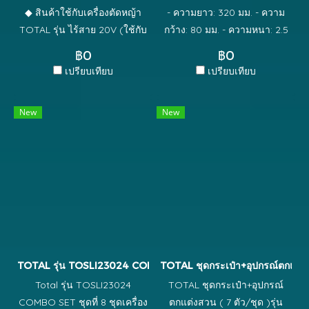
◆ สินค้าใช้กับเครื่องตัดหญ้า
- ความยาว: 320 มม. - ความ
TOTAL รุ่น ไร้สาย 20V (ใช้กับ
กว้าง: 80 มม. - ความหนา: 2.5
เครื่อง เล็มหญ้า TOTAL) ◆
มม. - วัสดุ: เหล็กกล้าคาร์บอน
฿0
฿0
ปลอดภัยเมื่อใช้ใกล้กับบริเวณกำ
เปรียบเทียบ
เปรียบเทียบ
แพง บริเวณที่มีก้อนหิน ต้นไม้ ◆
เปลี่ยนสายเอ็นได้สะดวกและ
New
New
ง่ายต่อการใช้งาน ◆ ใช้งานง่าย
สะดวก ◆ ผลิตจากวัสดุคุณภาพ
สำห
TOTAL รุ่น TOSLI23024 COMBO SET ชุดที่ 8 ชุดเครื่องตัดหญ้า+เ
TOTAL ชุดกระเป๋า+อุปกรณ์ตกแต่งส
Total รุ่น TOSLI23024
TOTAL ชุดกระเป๋า+อุปกรณ์
COMBO SET ชุดที่ 8 ชุดเครื่อง
ตกแต่งสวน ( 7 ตัว/ชุด )รุ่น