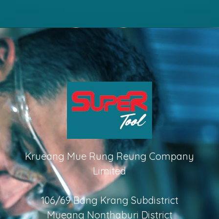
Krueang Mue Rung Reung Company
Limited
106/69 Bang Krang Subdistrict
Mueang Nonthaburi District