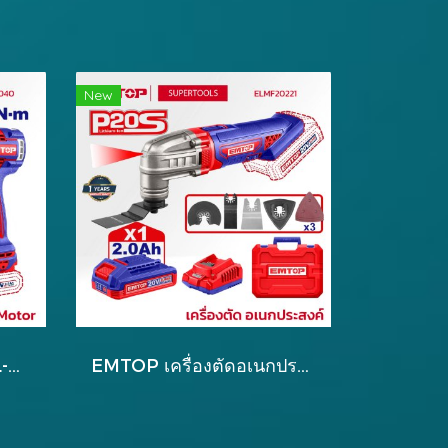
New
EMTOP บล๊อกไร้สาย BL-Motor รุ่น ECIWL2040
EMTOP เครื่องตัดอเนกประสงค์ ขัด/ตัด/เจาะ รุ่น ELMF20221