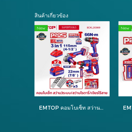
สินค้าเกี่ยวข้อง
New
New
EMTOP คอมโบเซ็ท สว่าน3ระบบ/สว่านโรตารี่/เจียรไร้สาย รุ่น ECKL20369