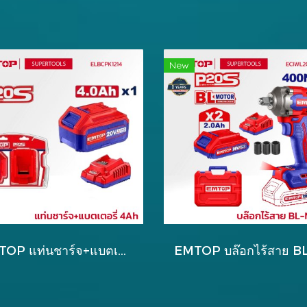
New
EMTOP แท่นชาร์จ+แบตเตอรี่ 4Ah รุ่น ELBCPK1214