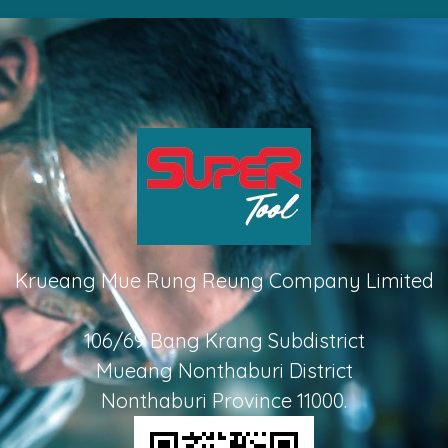
Krueang Mue Rung Reung Company Limited
106/69 Bang Krang Subdistrict
Mueang Nonthaburi District
Nonthaburi Province 11000.