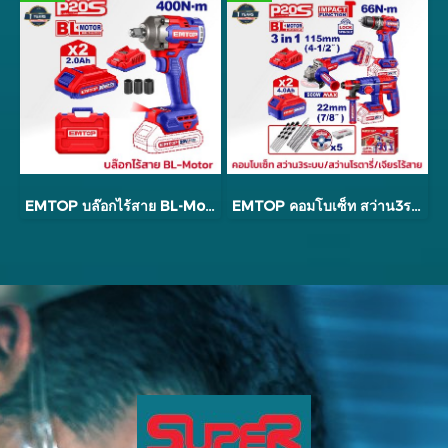
EMTOP บล๊อกไร้สาย BL-Motor รุ่น ECIWL2040
EMTOP คอมโบเซ็ท สว่าน3ระบบ/สว่านโรตารี่/เจียรไร้สาย รุ่น ECKL20369