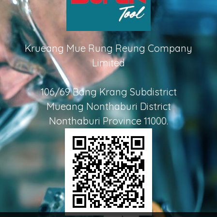
Krueang Mue Rung Reung Company
Limited
106/69 Bang Krang Subdistrict
Mueang Nonthaburi District
Nonthaburi Province 11000.