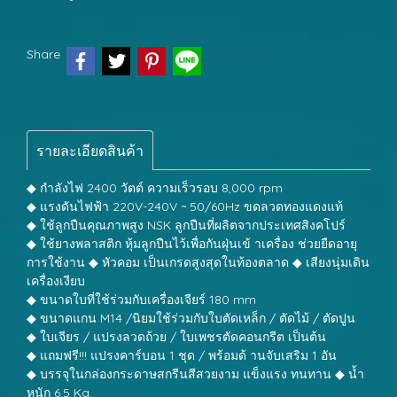
Share
รายละเอียดสินค้า
◆ กำลังไฟ 2400 วัตต์ ความเร็วรอบ 8,000 rpm
◆ แรงดันไฟฟ้า 220V-240V ~ 50/60Hz ขดลวดทองแดงแท้
◆ ใช้ลูกปืนคุณภาพสูง NSK ลูกปืนที่ผลิตจากประเทศสิงคโปร์
◆ ใช้ยางพลาสติก หุ้มลูกปืนไว้เพื่อกันฝุ่นเข้ าเครื่อง ช่วยยืดอายุ
การใช้งาน ◆ หัวคอม เป็นเกรดสูงสุดในท้องตลาด ◆ เสียงนุ่มเดิน
เครื่องเงียบ
◆ ขนาดใบที่ใช้ร่วมกับเครื่องเจียร์ 180 mm
◆ ขนาดแกน M14 /นิยมใช้ร่วมกับใบตัดเหล็ก / ตัดไม้ / ตัดปูน
◆ ใบเจียร / แปรงลวดถ้วย / ใบเพชรตัดคอนกรีต เป็นต้น
◆ แถมฟรี!!! แปรงคาร์บอน 1 ชุด / พร้อมด้ านจับเสริม 1 อัน
◆ บรรจุในกล่องกระดาษสกรีนสีสวยงาม แข็งแรง ทนทาน ◆ น้ำ
หนัก 6.5 Kg.