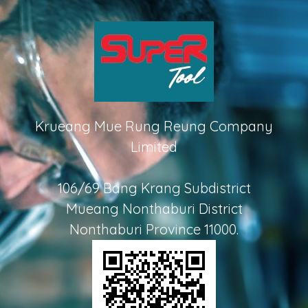
Krueang Mue Rung Reung Company
Limited
106/69 Bang Krang Subdistrict
Mueang Nonthaburi District
Nonthaburi Province 11000.