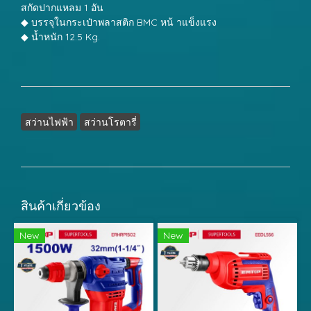
สกัดปากแหลม 1 อัน
◆ บรรจุในกระเป๋าพลาสติก BMC หน้ าแข็งแรง
◆ น้ำหนัก 12.5 Kg.
สว่านไฟฟ้า
สว่านโรตารี่
สินค้าเกี่ยวข้อง
New
New