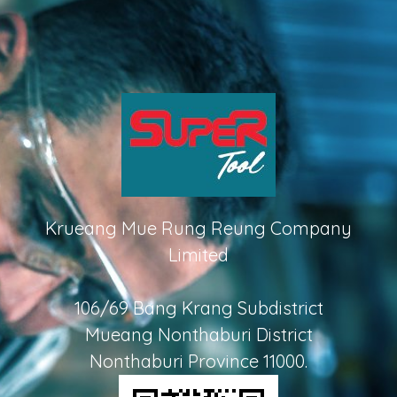
Krueang Mue Rung Reung Company
Limited
106/69 Bang Krang Subdistrict
Mueang Nonthaburi District
Nonthaburi Province 11000.