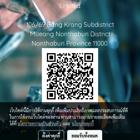
Limited
106/69 Bang Krang Subdistrict
Mueang Nonthaburi District
Nonthaburi Province 11000.
เว็บไซต์นี้มีการใช้งานคุกกี้ เพื่อเพิ่มประสิทธิภาพและประสบการณ์ที่ดี
ในการใช้งานเว็บไซต์ของท่าน ท่านสามารถอ่านรายละเอียดเพิ่มเติม
ได้ที่
นโยบายความเป็นส่วนตัว
และ
นโยบายคุกกี้
ตั้งค่าคุกกี้
ยอมรับทั้งหมด
Copyright by supertools.co.th