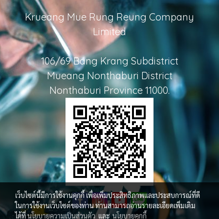
Krueang Mue Rung Reung Company
Limited
106/69 Bang Krang Subdistrict
Mueang Nonthaburi District
Nonthaburi Province 11000.
เว็บไซต์นี้มีการใช้งานคุกกี้ เพื่อเพิ่มประสิทธิภาพและประสบการณ์ที่ดี
ในการใช้งานเว็บไซต์ของท่าน ท่านสามารถอ่านรายละเอียดเพิ่มเติม
ได้ที่
นโยบายความเป็นส่วนตัว
และ
นโยบายคุกกี้