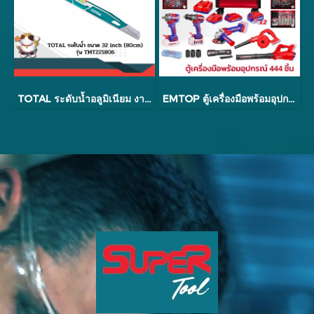
TOTAL ระดับน้ำอลูมิเนียม งานหนัก 40cm - 80cm รุ่น TMT221806
EMTOP ตู้เครื่องมือพร้อมอุปกรณ์ 444 ชิ้น รุ่น EMTOP2459