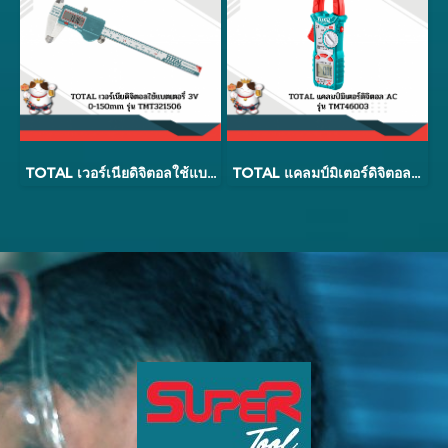
TOTAL เวอร์เนียดิจิตอลใช้แบตเตอรี่ 3V รุ่น TMT32XXX6
TOTAL แคลมป์มิเตอร์ดิจิตอล (AC) รุ่น TMT46003