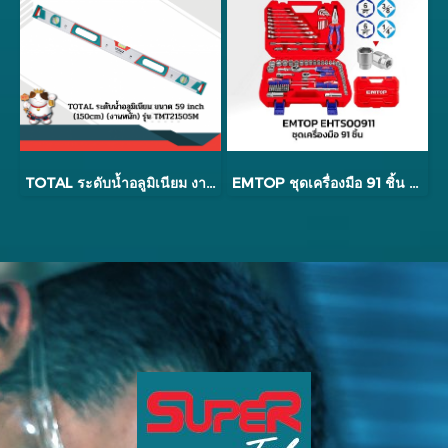
TOTAL ระดับน้ำอลูมิเนียม งานหนัก 80cm-150cm รุ่น TMT2XXX5M
EMTOP ชุดเครื่องมือ 91 ชิ้น รุ่น EHTS00911