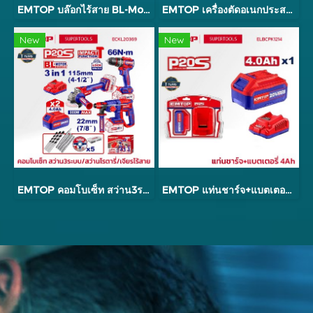
EMTOP บล๊อกไร้สาย BL-Motor รุ่น ECIWL2040
EMTOP เครื่องตัดอเนกประสงค์ ขัด/ตัด/เจาะ รุ่น ELMF20221
New
New
EMTOP คอมโบเซ็ท สว่าน3ระบบ/สว่านโรตารี่/เจียรไร้สาย รุ่น ECKL20369
EMTOP แท่นชาร์จ+แบตเตอรี่ 4Ah รุ่น ELBCPK1214