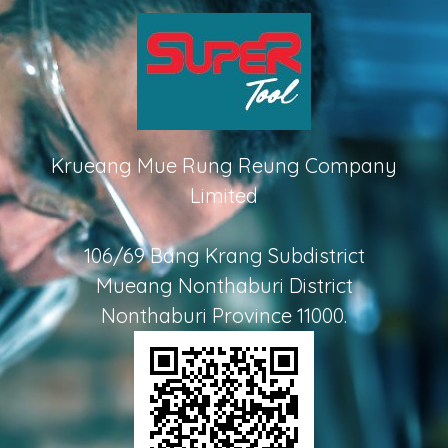
Krueang Mue Rung Reung Company
Limited
106/69 Bang Krang Subdistrict
Mueang Nonthaburi District
Nonthaburi Province 11000.