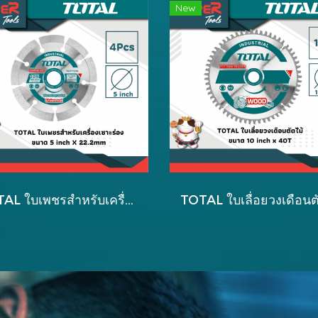
New
TOTAL ใบเพชรสำหรับเครื่องเซาะร่อง TWLC1256 รุ่น TAC111254