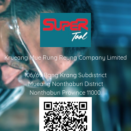
Krueang Mue Rung Reung Company Limited
106/69 Bang Krang Subdistrict
Mueang Nonthaburi District
Nonthaburi Province 11000.