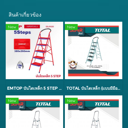
สินค้าเกี่ยวข้อง
New
New
EMTOP บันไดเหล็ก 5 STEP รุ่น ESLR1051
TOTAL บันไดเหล็ก (แบบมีมือจับ ช่วยในการยืนทรงตัว) (Steel Ladder) รุ่น THLAD09031 / THLAD09041 / THLAD09051 / THLAD09061
New
New