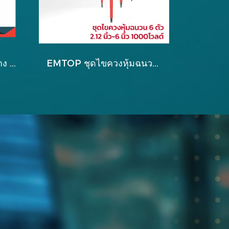
TOTAL เกียงโป้วสีด้ามยาง รุ่น THT83606M
EMTOP ชุดไขควงหุ้มฉนวน 6 ตัว 2.12 นิ้ว - 6 นิ้ว 1000 โวลต์ รุ่น ESSTJS061