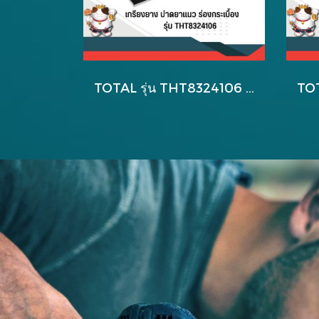
TOTAL รุ่น THT8324106 เกรียงยาง ปาดยาแนว ร่องกระเบื้อง (Rubber Grout Float)