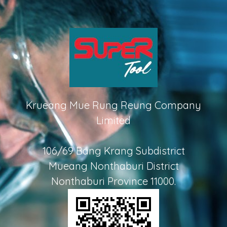
Krueang Mue Rung Reung Company
Limited
106/69 Bang Krang Subdistrict
Mueang Nonthaburi District
Nonthaburi Province 11000.