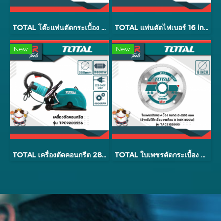
TOTAL โต๊ะแท่นตัดกระเบื้อง 800 w รุ่น TS6082001
TOTAL แท่นตัดไฟเบอร์ 16 inch 3000w (งานหนัก) รุ่น TS9204051
New
New
TOTAL เครื่องตัดคอนกรีต 2800w รุ่น TPC9203556
TOTAL ใบเพชรตัดกระเบื้อง รุ่น TAC2122003