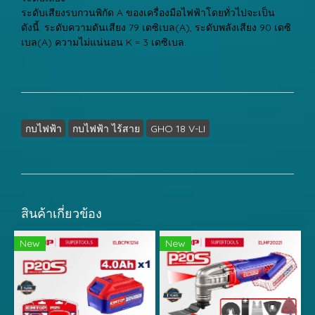
ระดับเสียงรบกวนพิกัด A ของเครื่องมือไฟฟ้าโดยทั่วไปจะเป็น
ดังนี้: ระดับความดันเสียง 79 เดซิเบล(A), ระดับพลังเสียง 90 เดซิ
เบล(A) ความไม่แน่นอน K = 3 เดซิเบล.
กบไฟฟ้า
กบไฟฟ้า ไร้สาย
GHO 18 V-LI
สินค้าเกี่ยวข้อง
New
New