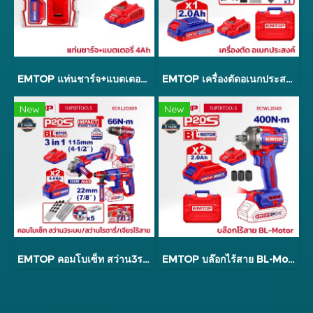
EMTOP แท่นชาร์จ+แบตเตอรี่ 4Ah รุ่น ELBCPK1214
EMTOP เครื่องตัดอเนกประสงค์ ขัด/ตัด/เจาะ รุ่น ELMF20221
New
New
EMTOP คอมโบเซ็ท สว่าน3ระบบ/สว่านโรตารี่/เจียรไร้สาย รุ่น ECKL20369
EMTOP บล๊อกไร้สาย BL-Motor รุ่น ECIWL2040