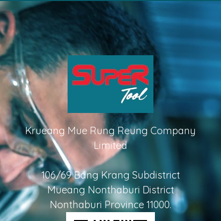
Krueang Mue Rung Reung Company
Limited
106/69 Bang Krang Subdistrict
Mueang Nonthaburi District
Nonthaburi Province 11000.