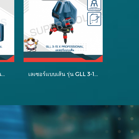
BOSCH เลเซอร์แบบหมุนกำหนดแนวเส้น แสงสีเขียว (ชุดSet) รุ่น GRL 300 HVG
เลเซอร์แบบเส้น รุ่น GLL 3-15 X