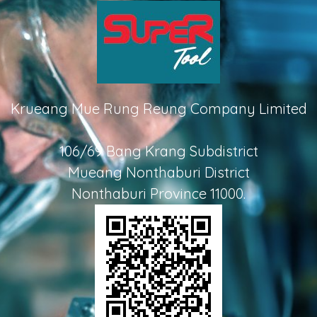
Krueang Mue Rung Reung Company Limited
106/69 Bang Krang Subdistrict
Mueang Nonthaburi District
Nonthaburi Province 11000.