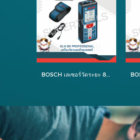
ฺBOSCH เลเซอร์วัดระยะ 80 เมตร และ วัดองศาดิจิตอล (ใช้ร่วมกับไม้วัด R60) รุ่น GLM 80