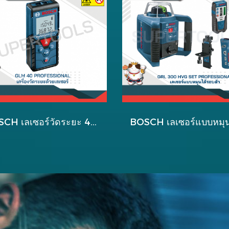
ฺBOSCH เลเซอร์วัดระยะ 40 เมตร รุ่น GLM 40