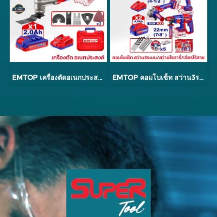
EMTOP เครื่องตัดอเนกประสงค์ ขัด/ตัด/เจาะ รุ่น ELMF20221
EMTOP คอมโบเซ็ท สว่าน3ระบบ/สว่านโรตารี่/เจียรไร้สาย รุ่น ECKL20369