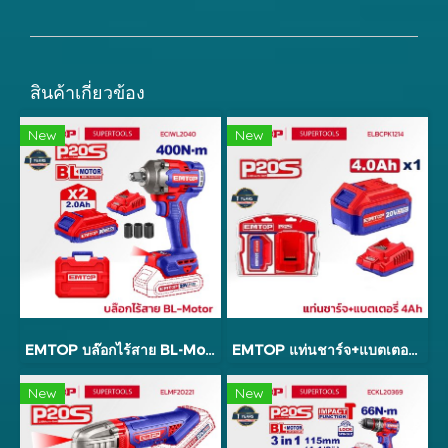
สินค้าเกี่ยวข้อง
New
New
EMTOP บล๊อกไร้สาย BL-Motor รุ่น ECIWL2040
EMTOP แท่นชาร์จ+แบตเตอรี่ 4Ah รุ่น ELBCPK1214
New
New