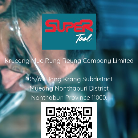
Krueang Mue Rung Reung Company Limited
106/69 Bang Krang Subdistrict
Mueang Nonthaburi District
Nonthaburi Province 11000.