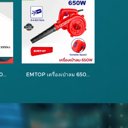
TOTAL กาพ่นสีแบบดูด 1000 cc (รุ่นงานหนัก) รุ่น TAT11002
EMTOP เครื่องเป่าลม 650W รุ่น EABR6003