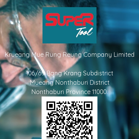
Krueang Mue Rung Reung Company Limited
106/69 Bang Krang Subdistrict
Mueang Nonthaburi District
Nonthaburi Province 11000.