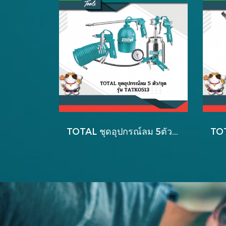
TOTAL ชุดอุปกรณ์ลม 5ตัว/ชุด รุ่น TATKO51-3