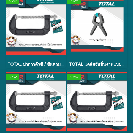
New
New
TOTAL ปากกาตัวซี / ซีแคลมป์ รุ่น THT13141
TOTAL แคล้มจับชิ้นงานแบบสปริง ขนาด 6 นิ้ ว รุ่น THT13362
New
New