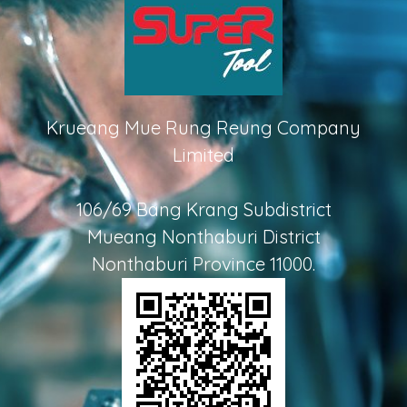
Krueang Mue Rung Reung Company
Limited
106/69 Bang Krang Subdistrict
Mueang Nonthaburi District
Nonthaburi Province 11000.