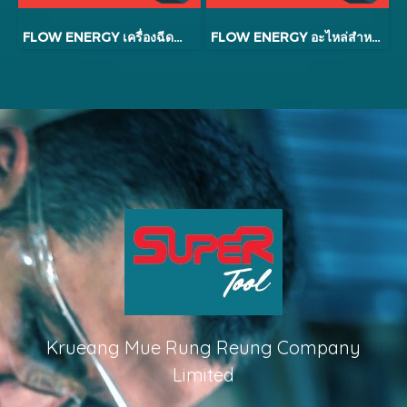
FLOW ENERGY เครื่องฉีดน้ำแรงดันสูง รุ่น B1 EXTRA + ปลั๊กกันดูด
FLOW ENERGY อะไหล่สำหรับหัวปั๊มใหม่ B2 รุ่น B200007
Krueang Mue Rung Reung Company
Limited