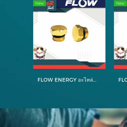
New
New
FLOW ENERGY อะไหล่สำหรับหัวปั๊มใหม่ B2 รุ่น B200007