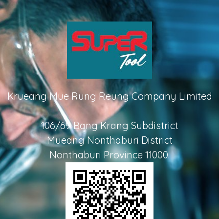
Krueang Mue Rung Reung Company Limited
106/69 Bang Krang Subdistrict
Mueang Nonthaburi District
Nonthaburi Province 11000.