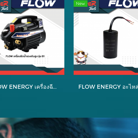
New
FLOW ENERGY เครื่องฉีดน้ำแรงดันสูง รุ่น B1 EXTRA + ปลั๊กกันดูด