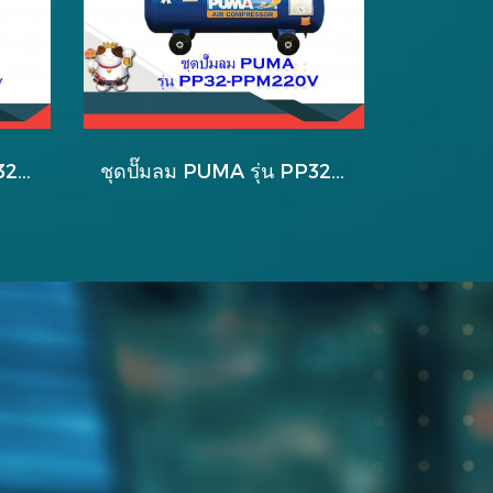
PUMA ชุดปั๊มลม รุ่น PP320-PPM380V
ชุดปั๊มลม PUMA รุ่น PP32-PPM220V 3 สูบ 148 ลิตร