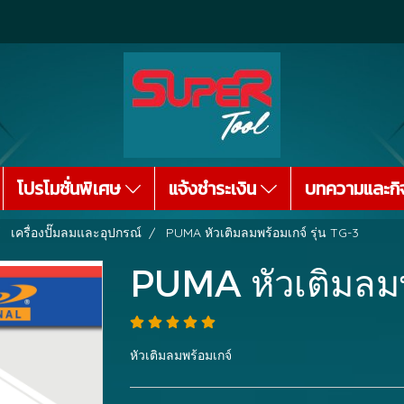
โปรโมชั่นพิเศษ
แจ้งชำระเงิน
บทความและกิ
เครื่องปั๊มลมและอุปกรณ์
PUMA หัวเติมลมพร้อมเกจ์ รุ่น TG-3
PUMA หัวเติมลมพร
หัวเติมลมพร้อมเกจ์