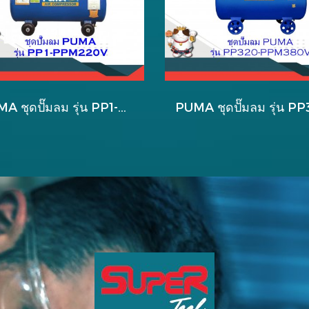
PUMA ชุดปั๊มลม รุ่น PP1-PPM220V