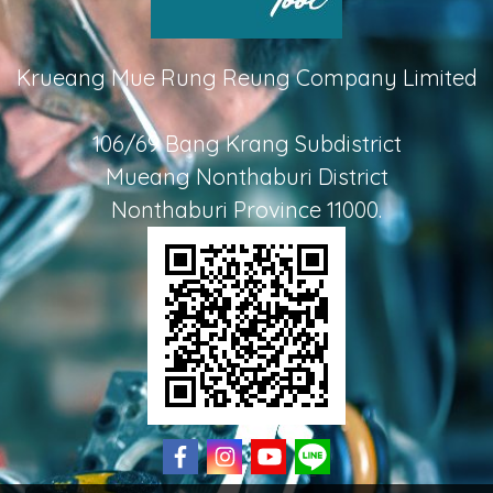
Krueang Mue Rung Reung Company Limited
106/69 Bang Krang Subdistrict
Mueang Nonthaburi District
Nonthaburi Province 11000.