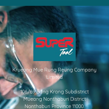
Krueang Mue Rung Reung Company
Limited
106/69 Bang Krang Subdistrict
Mueang Nonthaburi District
Nonthaburi Province 11000.