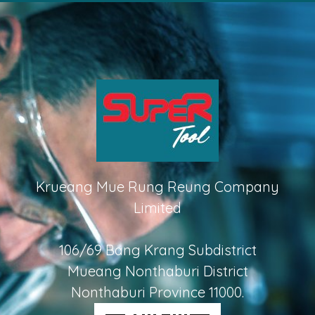
Krueang Mue Rung Reung Company
Limited
106/69 Bang Krang Subdistrict
Mueang Nonthaburi District
Nonthaburi Province 11000.