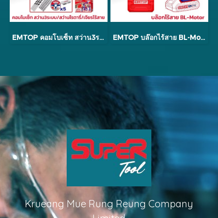
EMTOP คอมโบเซ็ท สว่าน3ระบบ/สว่านโรตารี่/เจียรไร้สาย รุ่น ECKL20369
EMTOP บล๊อกไร้สาย BL-Motor รุ่น ECIWL2040
Krueang Mue Rung Reung Company