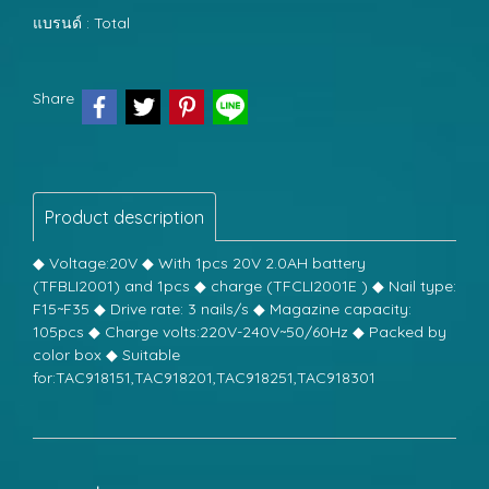
แบรนด์ :
Total
Share
Product description
◆ Voltage:20V ◆ With 1pcs 20V 2.0AH battery
(TFBLI2001) and 1pcs ◆ charge (TFCLI2001E ) ◆ Nail type:
F15~F35 ◆ Drive rate: 3 nails/s ◆ Magazine capacity:
105pcs ◆ Charge volts:220V-240V~50/60Hz ◆ Packed by
color box ◆ Suitable
for:TAC918151,TAC918201,TAC918251,TAC918301