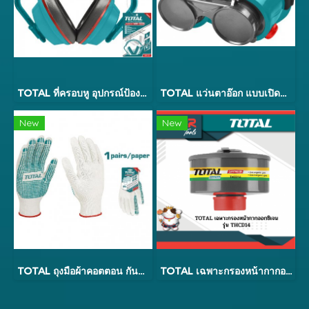
TOTAL ที่ครอบหู อุปกรณ์ป้องกันเสียง (-24db) รุ่น TSP701
TOTAL แว่นตาอ๊อก แบบเปิดปิดได้ แบบคาดศีรษะ รุ่น TSP303
New
New
TOTAL ถุงมือผ้าคอตตอน กันลื่น 6 ขีด รุ่น TSP11102
TOTAL เฉพาะกรองหน้ากากออกซิเจน รุ่น THCD14