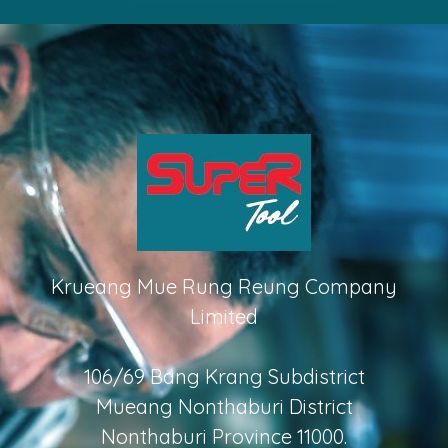
Krueang Mue Rung Reung Company
Limited
106/69 Bang Krang Subdistrict
Mueang Nonthaburi District
Nonthaburi Province 11000.