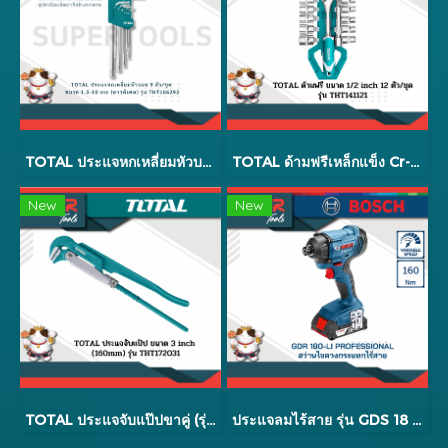
TOTAL ประแจหกเหลี่ยมหัวบอล 9 ตัว/ชุด ขนาด 1.5-10 mm (ยาวพิเศษ) รุ่น THT106292
TOTAL ด้ามฟรีเหล็กแข็ง Cr-V12 ตัว/ชุด รุ่น THT141121
New
New
TOTAL ประแจจับแป๊ปขาคู่ (รุ่นงานหนัก) รุ่น THT172XXX
ประแจลมไร้สาย รุ่น GDS 18 V-EC 250