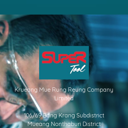
Krueang Mue Rung Reung Company
Limited
106/69 Bang Krang Subdistrict
Mueang Nonthaburi District