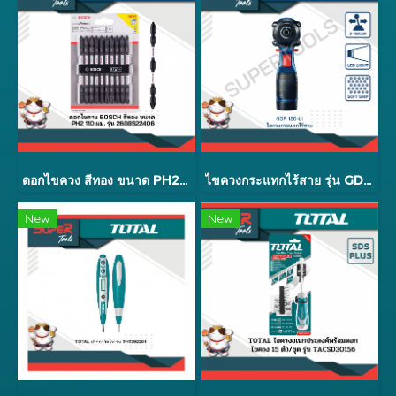
ดอกไขควง สีทอง ขนาด PH2x110
ไขควงกระแทกไร้สาย รุ่น GDR 120-LI
New
New