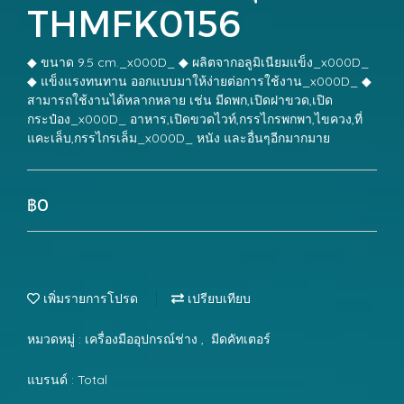
THMFK0156
◆ ขนาด 9.5 cm._x000D_ ◆ ผลิตจากอลูมิเนียมแข็ง_x000D_
◆ แข็งแรงทนทาน ออกแบบมาให้ง่ายต่อการใช้งาน_x000D_ ◆
สามารถใช้งานได้หลากหลาย เช่น มีดพก,เปิดฝาขวด,เปิด
กระป๋อง_x000D_ อาหาร,เปิดขวดไวท์,กรรไกรพกพา,ไขควง,ที่
แคะเล็บ,กรรไกรเล็ม_x000D_ หนัง และอื่นๆอีกมากมาย
฿0
เพิ่มรายการโปรด
เปรียบเทียบ
หมวดหมู่ :
เครื่องมืออุปกรณ์ช่าง
,
มีดคัทเตอร์
แบรนด์ :
Total