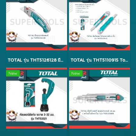
TOTAL รุ่น THT5126128 มีดอเนกประสงค์
TOTAL รุ่น THT5110915 Total มีดคัตเตอร์ ด้ามพลาสติก 6 นิ้ว
New
New