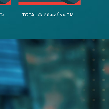
TOTAL เครื่องตรวจจับแก๊สดิจิตอล รุ่น TETGA23
TOTAL มัลติมิเตอร์ รุ่น TMT47503