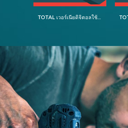
TOTAL เวอร์เนียดิจิตอลใช้แบตเตอรี่ 3V รุ่น TMT32XXX6