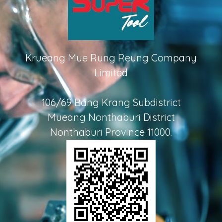
Krueang Mue Rung Reung Company
Limited
106/69 Bang Krang Subdistrict
Mueang Nonthaburi District
Nonthaburi Province 11000.