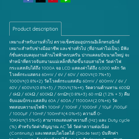
Product description
เหมาะสำหรับงานทั่วไป ตรวจเช็คซ่อมอุปกรณอิเล็กทรอนิกส์
เหมาะสำหรับช่างมืออาชีพ และช่างทั่วไป (ที่อ่านค่าไม่เป็น) มีฟัง
ก์ชั่นครอบคลุมงานด้านไฟฟ้าครบครัน ปากแคลมป์ขนาดใหญ่ จะ
ทำหน้าที่ตรวจจับสนามแม่เหล็กที่เกิดขึ้นรอบสายไฟ วัดค่าไฟ
กระแสสลับได้ถึง 1000A จอ LCD แสดงค่าได้ถึง 6,000 หลัก วัด
โวลต์กระแสตรง 60mV / 6V / 60V / 600V±(0.7%+3)
1000V±(0.8%+2) วัดโวลต์กระแสสลับ 60mV / 600mV / 6V /
60V / 600V±(0.8%+3) / 750V±(1%+4) วัดความต้านทาน 600Ω
/ 6kΩ / 60kΩ / 600kΩ / 6mΩ±(0.8%+3) 60 mΩ (1.2% + 3) คีม
จับแอมป์กระแสสลับ 60A / 600A / 11000A±(2.0%+6) วัด
ทดสอบความจุไฟฟ้า 100nF / 100nF / 1000nF / 10µF /100µF
/ 1000µF / 10mF/ 100mF±(4.0%+5) ความถี่ 0-
10KHz±(1.5%+5) สามารถแสดงค่าความถี่ (Hz) และ Duty cycle
(%) สำหรับวัดค่าสัญญาณ AC ได้ วัดค่าความต่อเนื่อง
(Continuity) และทดสอบไดโอดได้ (Diode test) บันทึกค่า