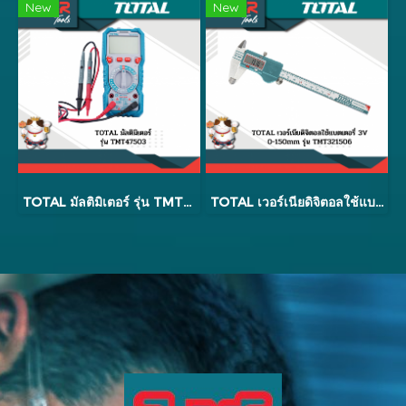
New
New
TOTAL มัลติมิเตอร์ รุ่น TMT47503
TOTAL เวอร์เนียดิจิตอลใช้แบตเตอรี่ 3V รุ่น TMT32XXX6