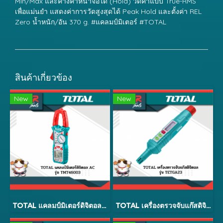
Min/Max และค้างค่าหน้าจอได้ (Hold) วัดค่าแบบ True-RMS
เพื่อแม่นยำ แสดงค่าการวัดสูงสุดได้ Peak Hold และตั้งค่า REL
Zero น้ำหนัก/อัน 370 g. #แคลมป์มิเตอร์ #TOTAL
สินค้าเกี่ยวข้อง
New
New
TOTAL แคลมป์มิเตอร์ดิจิตอล (AC) รุ่น TMT46003
TOTAL เครื่องตรวจจับแก๊สดิจิตอล รุ่น TETGA23