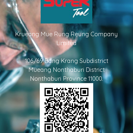
Krueang Mue Rung Reung Company
Limited
106/69 Bang Krang Subdistrict
Mueang Nonthaburi District
Nonthaburi Province 11000.