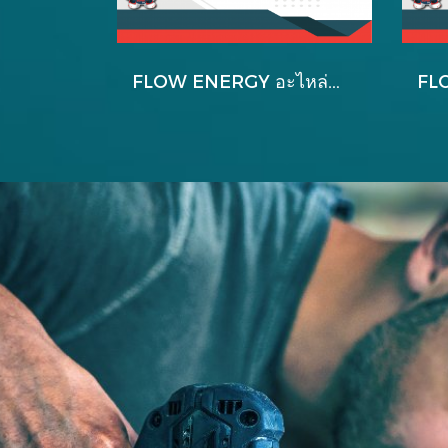
FLOW ENERGY อะไหล่สำหรับหัวปั๊มใหม่ B2 รุ่น B200007