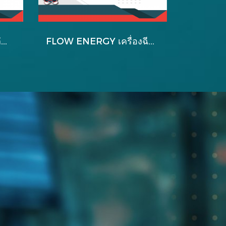
FLOW ENERGY อะไหล่สำหรับหัวปั้มใหม่ B2 รุ่น B2025
FLOW ENERGY เครื่องฉีดน้ำแรงดันสูง รุ่น B1 EXTRA + ปลั๊กกันดูด