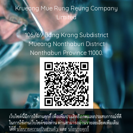
Krueang Mue Rung Reung Company
Limited
106/69 Bang Krang Subdistrict
Mueang Nonthaburi District
Nonthaburi Province 11000.
เว็บไซต์นี้มีการใช้งานคุกกี้ เพื่อเพิ่มประสิทธิภาพและประสบการณ์ที่ดี
ในการใช้งานเว็บไซต์ของท่าน ท่านสามารถอ่านรายละเอียดเพิ่มเติม
ได้ที่
นโยบายความเป็นส่วนตัว
และ
นโยบายคุกกี้