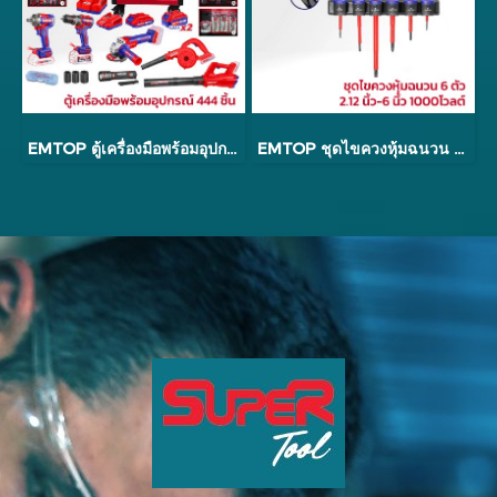
EMTOP ตู้เครื่องมือพร้อมอุปกรณ์ 444 ชิ้น รุ่น EMTOP2459
EMTOP ชุดไขควงหุ้มฉนวน 6 ตัว 2.12 นิ้ว - 6 นิ้ว 1000 โวลต์ รุ่น ESSTJS061