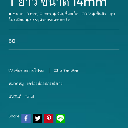
T ยาว ขนาด 14mm
◆ ขนาด : 8 mm,10 mm, ◆ วัสดุช็อกเก็ต : CR-V ◆ พื้นผิว : ชุบ
โครเมียม ◆ บรรจุด้วยกระดาษการ์ด
฿0
เพิ่มรายการโปรด
เปรียบเทียบ
หมวดหมู่ :
เครื่องมืออุปกรณ์ช่าง
แบรนด์ :
Total
Share