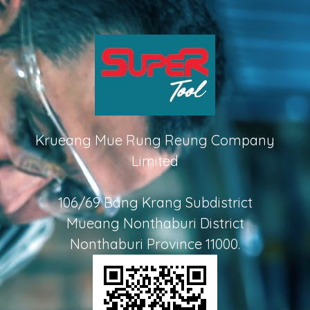
Krueang Mue Rung Reung Company
Limited
106/69 Bang Krang Subdistrict
Mueang Nonthaburi District
Nonthaburi Province 11000.