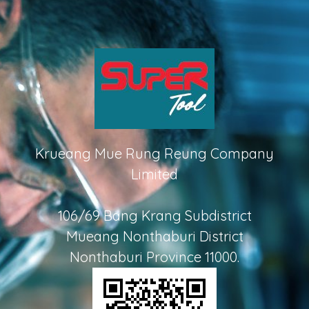
Krueang Mue Rung Reung Company
Limited
106/69 Bang Krang Subdistrict
Mueang Nonthaburi District
Nonthaburi Province 11000.