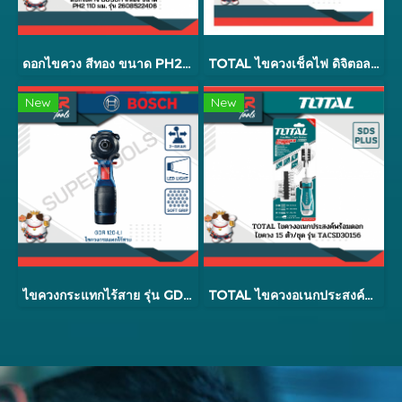
ดอกไขควง สีทอง ขนาด PH2x110
TOTAL ไขควงเช็คไฟ ดิจิตอล 5.1/2 นิ้ว รุ่น THT292201 (Voltage Tester)
New
New
ไขควงกระแทกไร้สาย รุ่น GDR 120-LI
TOTAL ไขควงอเนกประสงค์พร้อมดอกไขควง 15 ตัว รุ่น TACSD30156