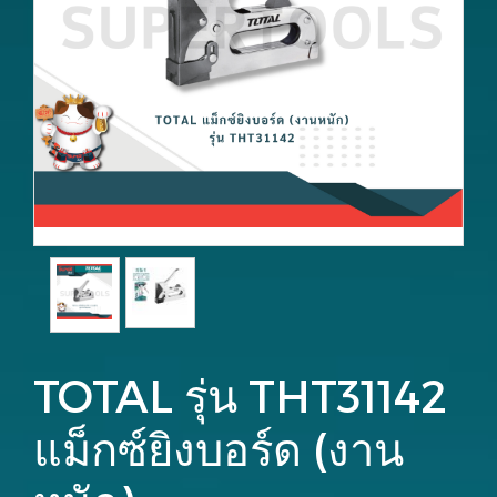
TOTAL รุ่น THT31142
แม็กซ์ยิงบอร์ด (งาน