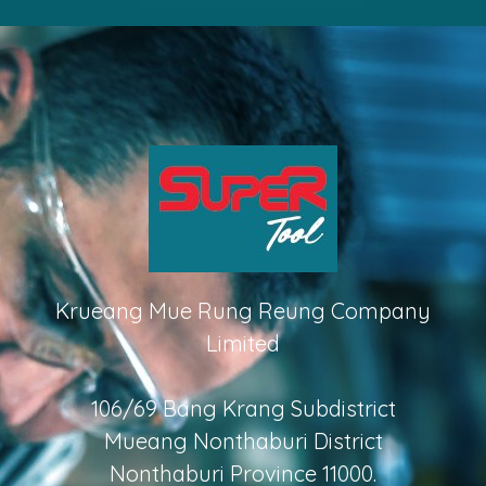
Krueang Mue Rung Reung Company
Limited
106/69 Bang Krang Subdistrict
Mueang Nonthaburi District
Nonthaburi Province 11000.