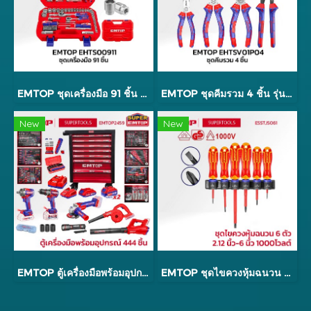
EMTOP ชุดเครื่องมือ 91 ชิ้น รุ่น EHTS00911
EMTOP ชุดคีมรวม 4 ชิ้น รุ่น EHTSV01P04
New
New
EMTOP ตู้เครื่องมือพร้อมอุปกรณ์ 444 ชิ้น รุ่น EMTOP2459
EMTOP ชุดไขควงหุ้มฉนวน 6 ตัว 2.12 นิ้ว - 6 นิ้ว 1000 โวลต์ รุ่น ESSTJS061