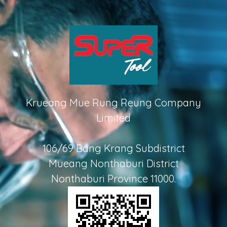
Krueang Mue Rung Reung Company
Limited
106/69 Bang Krang Subdistrict
Mueang Nonthaburi District
Nonthaburi Province 11000.