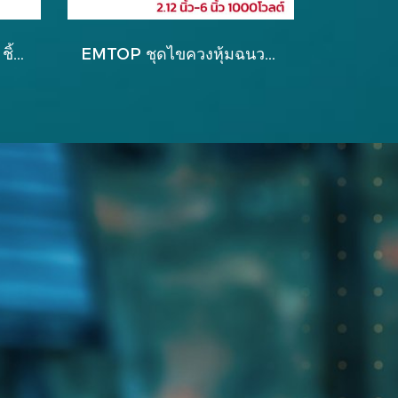
EMTOP ชุดเครื่องมือ 91 ชิ้น รุ่น EHTS00911
EMTOP ชุดไขควงหุ้มฉนวน 6 ตัว 2.12 นิ้ว - 6 นิ้ว 1000 โวลต์ รุ่น ESSTJS061