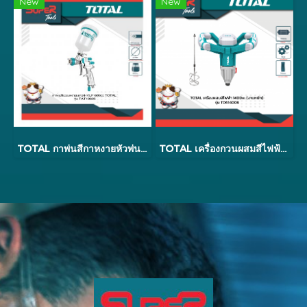
New
New
TOTAL กาพ่นสีกาหงายหัวพ่น 1.3 มม. 600 ซีซี ระบบ LVMP คุณภาพสูง รุ่น TAT10605 ( Top Grade Spray Gun)
TOTAL เครื่องกวนผสมสีไฟฟ้า 1400w (รุ่นงานหนัก) รุ่น TD614006