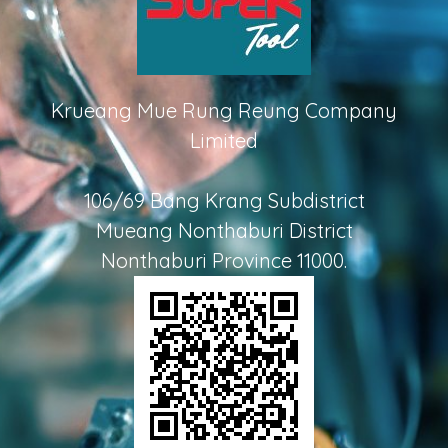
Krueang Mue Rung Reung Company
Limited
106/69 Bang Krang Subdistrict
Mueang Nonthaburi District
Nonthaburi Province 11000.