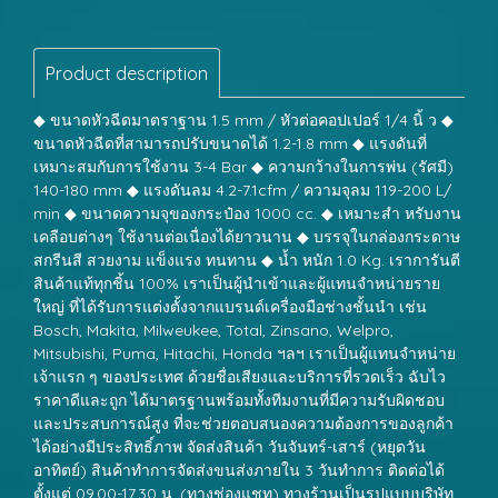
Product description
◆ ขนาดหัวฉีดมาตราฐาน 1.5 mm / หัวต่อคอปเปอร์ 1/4 นิ้ ว ◆
ขนาดหัวฉีดที่สามารถปรับขนาดได้ 1.2-1.8 mm ◆ แรงดันที่
เหมาะสมกับการใช้งาน 3-4 Bar ◆ ความกว้างในการพ่น (รัศมี)
140-180 mm ◆ แรงดันลม 4.2-7.1cfm / ความจุลม 119-200 L/
min ◆ ขนาดความจุของกระป๋อง 1000 cc. ◆ เหมาะสำ หรับงาน
เคลือบต่างๆ ใช้งานต่อเนื่องได้ยาวนาน ◆ บรรจุในกล่องกระดาษ
สกรีนสี สวยงาม แข็งแรง ทนทาน ◆ น้ำ หนัก 1.0 Kg. เราการันตี
สินค้าแท้ทุกชิ้น 100% เราเป็นผู้นำเข้าและผู้แทนจำหน่ายราย
ใหญ่ ที่ได้รับการแต่งตั้งจากแบรนด์เครื่องมือช่างชั้นนำ เช่น
Bosch, Makita, Milweukee, Total, Zinsano, Welpro,
Mitsubishi, Puma, Hitachi, Honda ฯลฯ เราเป็นผู้แทนจำหน่าย
เจ้าแรก ๆ ของประเทศ ด้วยชื่อเสียงและบริการที่รวดเร็ว ฉับไว
ราคาดีและถูก ได้มาตรฐานพร้อมทั้งทีมงานที่มีความรับผิดชอบ
และประสบการณ์สูง ที่จะช่วยตอบสนองความต้องการของลูกค้า
ได้อย่างมีประสิทธิ์ภาพ จัดส่งสินค้า วันจันทร์-เสาร์ (หยุดวัน
อาทิตย์) สินค้าทำการจัดส่งขนส่งภายใน 3 วันทำการ ติดต่อได้
ตั้งแต่ 09.00-17.30 น. (ทางช่องแชท) ทางร้านเป็นรูปแบบบริษัท