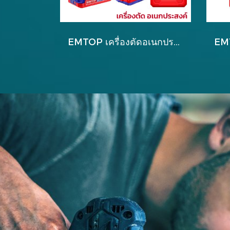
EMTOP เครื่องตัดอเนกประสงค์ ขัด/ตัด/เจาะ รุ่น ELMF20221