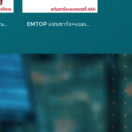
EMTOP คอมโบเซ็ท สว่าน3ระบบ/สว่านโรตารี่/เจียรไร้สาย รุ่น ECKL20369
EMTOP แท่นชาร์จ+แบตเตอรี่ 4Ah รุ่น ELBCPK1214