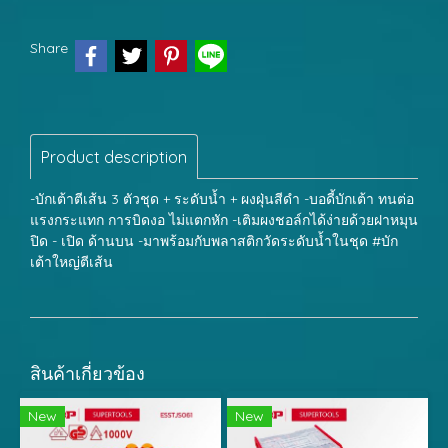
Share
Product description
-บักเต้าตีเส้น 3 ตัวชุด + ระดับน้ำ + ผงฝุ่นสีดำ -บอดี้บักเต้า ทนต่อ
แรงกระแทก การบิดงอ ไม่แตกหัก -เติมผงชอล์กได้ง่ายด้วยฝาหมุน
ปิด - เปิด ด้านบน -มาพร้อมกับพลาสติกวัดระดับน้ำในชุด #บัก
เต้าใหญ่ตีเส้น
สินค้าเกี่ยวข้อง
New
New