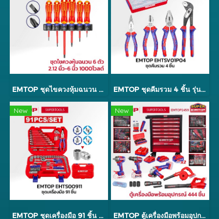
EMTOP ชุดไขควงหุ้มฉนวน 6 ตัว 2.12 นิ้ว - 6 นิ้ว 1000 โวลต์ รุ่น ESSTJS061
EMTOP ชุดคีมรวม 4 ชิ้น รุ่น EHTSV01P04
New
New
EMTOP ชุดเครื่องมือ 91 ชิ้น รุ่น EHTS00911
EMTOP ตู้เครื่องมือพร้อมอุปกรณ์ 444 ชิ้น รุ่น EMTOP2459