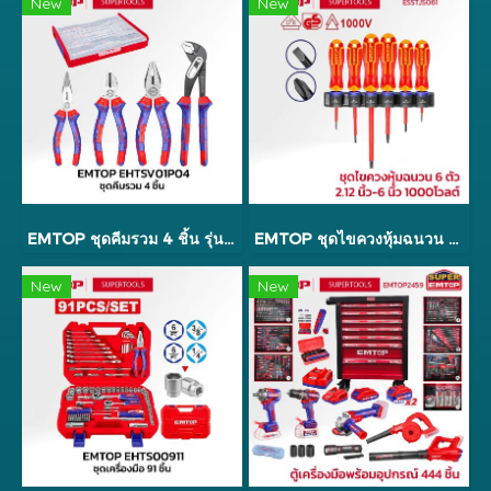
New
New
EMTOP ชุดคีมรวม 4 ชิ้น รุ่น EHTSV01P04
EMTOP ชุดไขควงหุ้มฉนวน 6 ตัว 2.12 นิ้ว - 6 นิ้ว 1000 โวลต์ รุ่น ESSTJS061
New
New