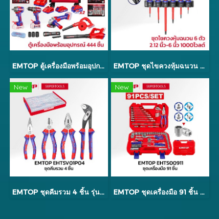
EMTOP ตู้เครื่องมือพร้อมอุปกรณ์ 444 ชิ้น รุ่น EMTOP2459
EMTOP ชุดไขควงหุ้มฉนวน 6 ตัว 2.12 นิ้ว - 6 นิ้ว 1000 โวลต์ รุ่น ESSTJS061
New
New
EMTOP ชุดคีมรวม 4 ชิ้น รุ่น EHTSV01P04
EMTOP ชุดเครื่องมือ 91 ชิ้น รุ่น EHTS00911