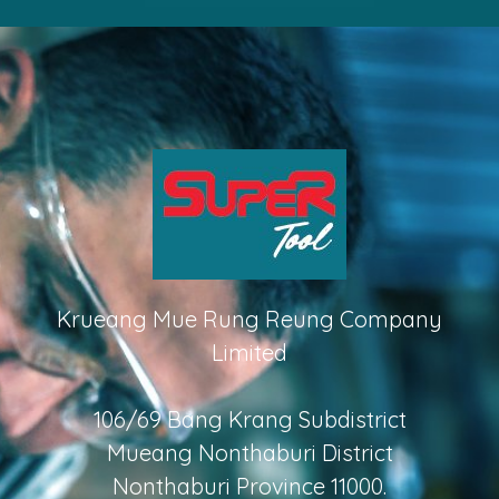
Krueang Mue Rung Reung Company
Limited
106/69 Bang Krang Subdistrict
Mueang Nonthaburi District
Nonthaburi Province 11000.