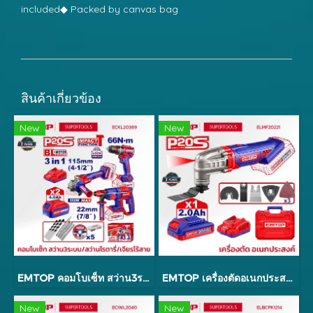
included◆ Packed by canvas bag
สินค้าเกี่ยวข้อง
New
New
EMTOP คอมโบเซ็ท สว่าน3ระบบ/สว่านโรตารี่/เจียรไร้สาย รุ่น ECKL20369
EMTOP เครื่องตัดอเนกประสงค์ ขัด/ตัด/เจาะ รุ่น ELMF20221
New
New