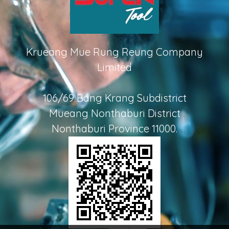
Krueang Mue Rung Reung Company
Limited
106/69 Bang Krang Subdistrict
Mueang Nonthaburi District
Nonthaburi Province 11000.