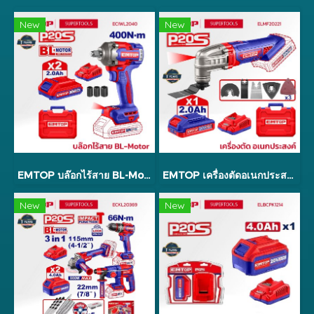
New
New
EMTOP บล๊อกไร้สาย BL-Motor รุ่น ECIWL2040
EMTOP เครื่องตัดอเนกประสงค์ ขัด/ตัด/เจาะ รุ่น ELMF20221
New
New