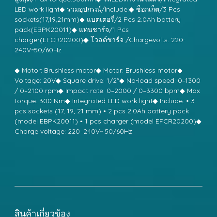
LED work light◆ รวมอุปกรณ์/Include:◆ ซ็อกเก็ต/3 Pcs
sockets(17,19,21mm)◆ แบตเตอรี่/2 Pcs 2.0Ah battery
pack(EBPK20011)◆ แท่นชาร์จ/1 Pcs
charger(EFCR20200)◆ โวลต์ชาร์จ /Chargevolts: 220-
240V~50/60Hz
◆ Motor: Brushless motor◆ Motor: Brushless motor◆
Voltage: 20V◆ Square drive: 1/2"◆ No-load speed: 0–1300
/ 0–2100 rpm◆ Impact rate: 0–2000 / 0–3300 bpm◆ Max
torque: 300 Nm◆ Integrated LED work light◆ Include: • 3
pcs sockets (17, 19, 21 mm) • 2 pcs 2.0Ah battery pack
(model EBPK20011) • 1 pcs charger (model EFCR20200)◆
Charge voltage: 220–240V~ 50/60Hz
สินค้าเกี่ยวข้อง