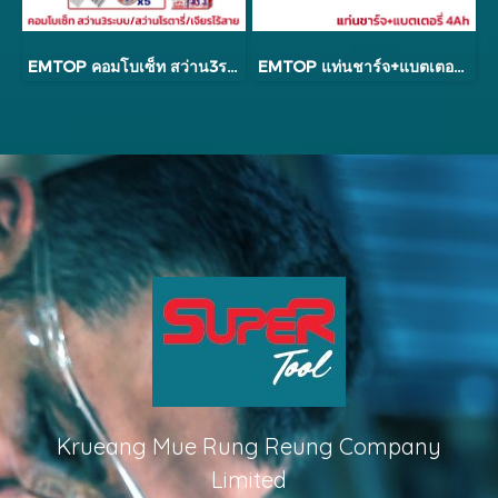
EMTOP คอมโบเซ็ท สว่าน3ระบบ/สว่านโรตารี่/เจียรไร้สาย รุ่น ECKL20369
EMTOP แท่นชาร์จ+แบตเตอรี่ 4Ah รุ่น ELBCPK1214
Krueang Mue Rung Reung Company
Limited